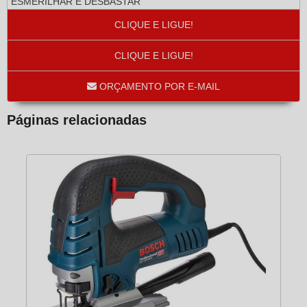
ESMERILHAR E DESBASTAR
ESMERILHADEIRA 4’’ E 5’’
CLIQUE E LIGUE!
ESMERILHADEIRA 7’’
FURAR
CLIQUE E LIGUE!
FURADEIRA 3/8
ORÇAMENTO POR E-MAIL
FURADEIRA 5/8
GERAR ENERGIA
Páginas relacionadas
GERADOR DE ENERGIA 8 K.V.A
LAVAR
LAVADORA DE PRESSÃO 6/15PLUS
LAVADORA HD 585 PEQUENA
LIXAR
LIXADEIRA ANGULAR 7’’
LIXADEIRA DE CINTA
LIXADEIRA DE CONCRETO
LIXADEIRA ORBITAL
LIXADEIRA VERTICAL
MISTURAR