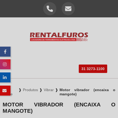
HOME
EMPRESA
PRODUTOS
PERFURAÇÕES
31 3273-1100
BLOG
INFORMAÇÕES
CONTATO
❱
Produtos
❱
Vibrar
❱
Motor vibrador (encaixa o
Home
mangote)
MOTOR VIBRADOR (ENCAIXA O
MANGOTE)