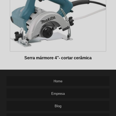
Serra mármore 4’’- cortar cerâmica
Home
Empresa
Blog