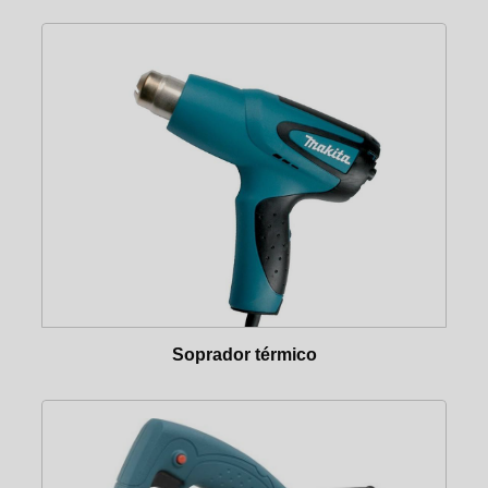
PISTOLA FINCA PINOS DX36 HILTI
PISTOLA FINCA PINOS WALSYWA
RISCAR/CORTAR
RISCADEIRA 50
RISCADEIRA 70
TRANSFORMAR 110/220/110
TRANSFORMADOR
VIBRAR
MANGOTE 35MM 45MM 48MM
MOTOR VIBRADOR (ENCAIXA O MANGOTE)
Soprador térmico